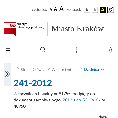
A
A
czcionka:
A
kontrast:
Miasto Kraków
Strona Główna
Władze i miasto
Dzielnice
241-2012
Załącznik archiwalny nr 91755, podpięty do
dokumentu archiwalnego:
2012_uch_RD_IX_6k
nr
48950
data