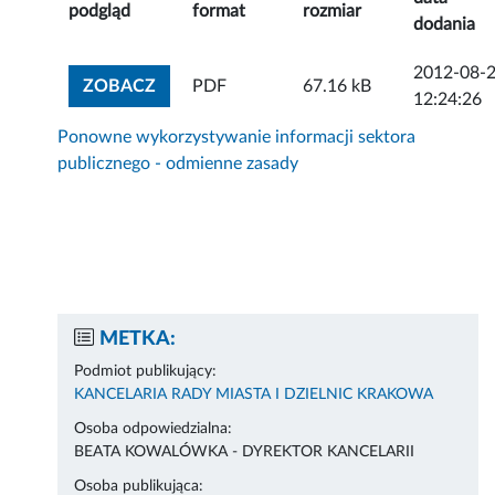
podgląd
format
rozmiar
dodania
2012-08-
ZOBACZ ZAŁĄCZNIK
ZOBACZ
PDF
67.16 kB
12:24:26
Ponowne wykorzystywanie informacji sektora
publicznego - odmienne zasady
METKA:
Podmiot publikujący:
KANCELARIA RADY MIASTA I DZIELNIC KRAKOWA
Osoba odpowiedzialna:
BEATA KOWALÓWKA - DYREKTOR KANCELARII
Osoba publikująca: