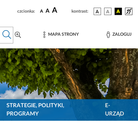
A
A
czcionka:
A
kontrast:
MAPA STRONY
ZALOGUJ
STRATEGIE, POLITYKI,
E-
PROGRAMY
URZĄD