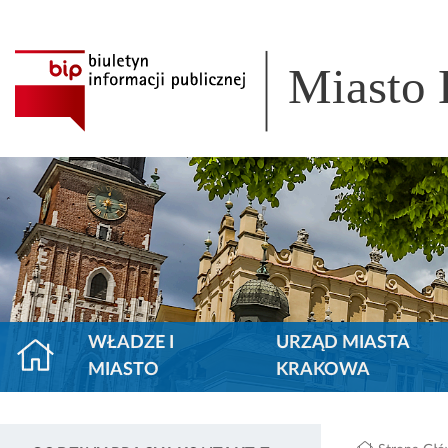
Miasto
WŁADZE I
URZĄD MIASTA
MIASTO
KRAKOWA