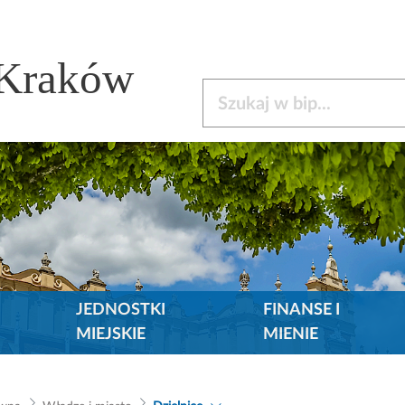
 Kraków
Szukaj w bip
JEDNOSTKI
FINANSE I
MIEJSKIE
MIENIE