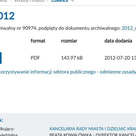
ówna
Władze i miasto
Dzielnice
012
chiwalny nr 90974, podpięty do dokumentu archiwalnego:
2012_
format
rozmiar
data dodania
ZOBACZ ZAŁĄCZNIK
PDF
143.97 kB
2012-07-20 13
rzystywanie informacji sektora publicznego - odmienne zasad
:
ikujący:
KANCELARIA RADY MIASTA I DZIELNIC KR
edzialna:
BEATA KOWALÓWKA - DYREKTOR KANCELA