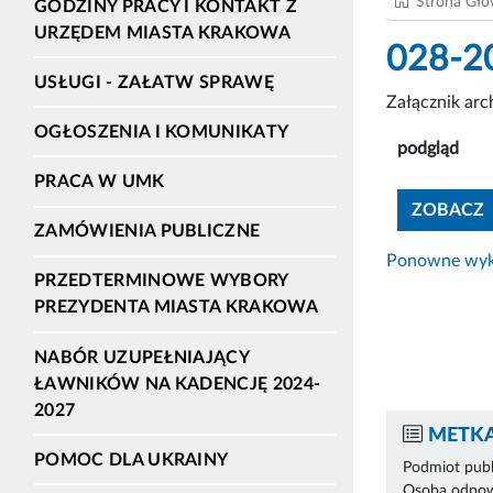
Strona Gł
GODZINY PRACY I KONTAKT Z
URZĘDEM MIASTA KRAKOWA
028-2
USŁUGI - ZAŁATW SPRAWĘ
Załącznik ar
OGŁOSZENIA I KOMUNIKATY
podgląd
PRACA W UMK
ZOBACZ
ZAMÓWIENIA PUBLICZNE
Ponowne wyko
PRZEDTERMINOWE WYBORY
PREZYDENTA MIASTA KRAKOWA
NABÓR UZUPEŁNIAJĄCY
ŁAWNIKÓW NA KADENCJĘ 2024-
2027
METKA
POMOC DLA UKRAINY
Podmiot publ
Osoba odpowi