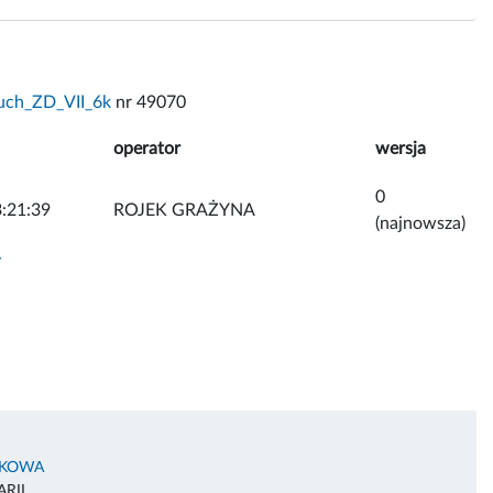
uch_ZD_VII_6k
nr 49070
operator
wersja
0
:21:39
ROJEK GRAŻYNA
(najnowsza)
y
AKOWA
RII