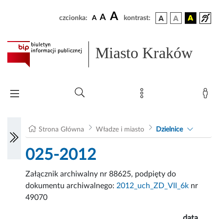
A
A
czcionka:
A
kontrast:
Miasto Kraków
Strona Główna
Władze i miasto
Dzielnice
025-2012
Załącznik archiwalny nr 88625, podpięty do
dokumentu archiwalnego:
2012_uch_ZD_VII_6k
nr
49070
data