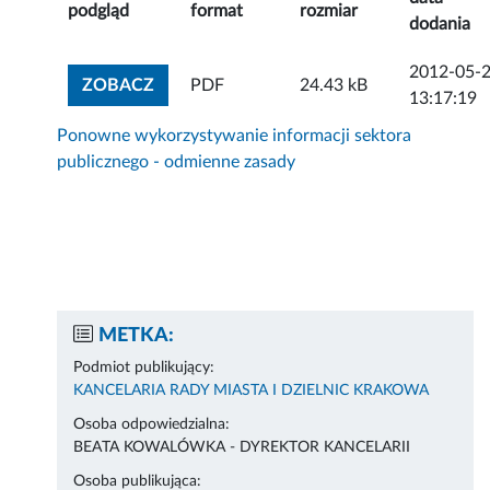
podgląd
format
rozmiar
dodania
2012-05-
ZOBACZ ZAŁĄCZNIK
ZOBACZ
PDF
24.43 kB
13:17:19
Ponowne wykorzystywanie informacji sektora
publicznego - odmienne zasady
METKA:
Podmiot publikujący:
KANCELARIA RADY MIASTA I DZIELNIC KRAKOWA
Osoba odpowiedzialna:
BEATA KOWALÓWKA - DYREKTOR KANCELARII
Osoba publikująca: