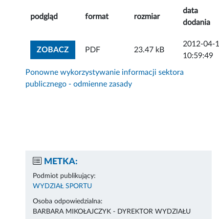
data
podgląd
format
rozmiar
dodania
2012-04-
ZOBACZ ZAŁĄCZNIK
ZOBACZ
PDF
23.47 kB
10:59:49
Ponowne wykorzystywanie informacji sektora
publicznego - odmienne zasady
METKA:
Podmiot publikujący:
WYDZIAŁ SPORTU
Osoba odpowiedzialna:
BARBARA MIKOŁAJCZYK - DYREKTOR WYDZIAŁU