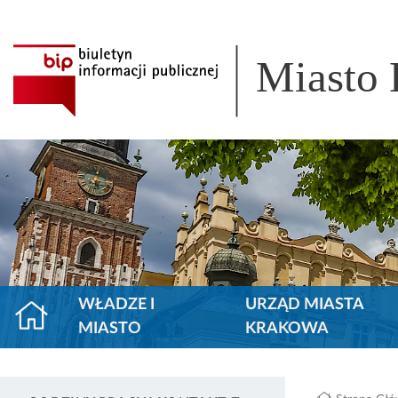
Miasto
WŁADZE I
URZĄD MIASTA
MIASTO
KRAKOWA