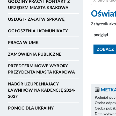
Strona Gł
GODZINY PRACY I KONTAKT Z
URZĘDEM MIASTA KRAKOWA
Oświat
USŁUGI - ZAŁATW SPRAWĘ
Załącznik ak
OGŁOSZENIA I KOMUNIKATY
podgląd
PRACA W UMK
ZOBACZ
ZAMÓWIENIA PUBLICZNE
PRZEDTERMINOWE WYBORY
PREZYDENTA MIASTA KRAKOWA
NABÓR UZUPEŁNIAJĄCY
METKA
ŁAWNIKÓW NA KADENCJĘ 2024-
2027
Podmiot publ
Osoba odpowi
POMOC DLA UKRAINY
Osoba publik
Data wytworz