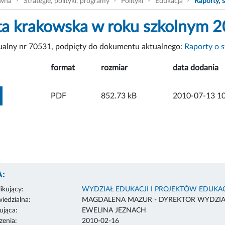
ówna
Strategie, polityki, programy
Polityki
Edukacja
Raporty, 
a krakowska w roku szkolnym 
tualny nr 70531, podpięty do dokumentu aktualnego:
Raporty o s
format
rozmiar
data dodania
ZOBACZ ZAŁĄCZNIK
PDF
852.73 kB
2010-07-13 10
:
ikujący:
WYDZIAŁ EDUKACJI I PROJEKTÓW EDUKA
edzialna:
MAGDALENA MAZUR - DYREKTOR WYDZI
ująca:
EWELINA JEZNACH
enia:
2010-02-16