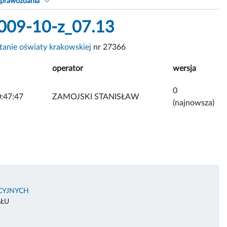
sprawozdania
2009-10-z_07.13
tanie oświaty krakowskiej
nr 27366
operator
wersja
0
:47:47
ZAMOJSKI STANISŁAW
(najnowsza)
CYJNYCH
AŁU