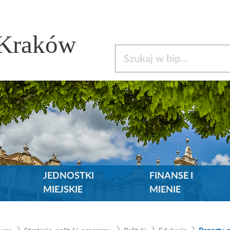
 Kraków
Szukaj w bip
JEDNOSTKI
FINANSE I
MIEJSKIE
MIENIE