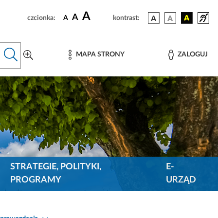
A
A
czcionka:
A
kontrast:
MAPA STRONY
ZALOGUJ
STRATEGIE, POLITYKI,
E-
PROGRAMY
URZĄD