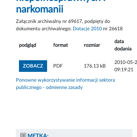
narkomanii
Załącznik archiwalny nr 69617, podpięty do
dokumentu archiwalnego:
Dotacje 2010
nr 26618
data
podgląd
format
rozmiar
dodania
2010-05-
ZOBACZ ZAŁĄCZNIK
ZOBACZ
PDF
176.13 kB
09:19:21
Ponowne wykorzystywanie informacji sektora
publicznego - odmienne zasady
METKA: