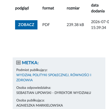
data
podgląd
format
rozmiar
dodania
2026-07-
ZOBACZ ZAŁĄCZNIK
ZOBACZ
PDF
239.38 kB
15:39:34
METKA:
Podmiot publikujący:
WYDZIAŁ POLITYKI SPOŁECZNEJ, RÓWNOŚCI I
ZDROWIA
Osoba odpowiedzialna:
SEBASTIAN LIPOWSKI - DYREKTOR WYDZIAŁU
Osoba publikująca:
AGNIESZKA MARKIELOWSKA