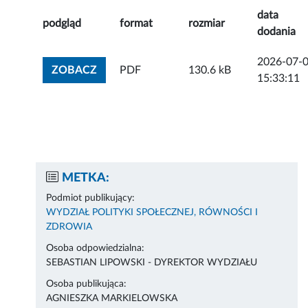
data
podgląd
format
rozmiar
dodania
2026-07-
ZOBACZ ZAŁĄCZNIK
ZOBACZ
PDF
130.6 kB
15:33:11
METKA:
Podmiot publikujący:
WYDZIAŁ POLITYKI SPOŁECZNEJ, RÓWNOŚCI I
ZDROWIA
Osoba odpowiedzialna:
SEBASTIAN LIPOWSKI - DYREKTOR WYDZIAŁU
Osoba publikująca:
AGNIESZKA MARKIELOWSKA