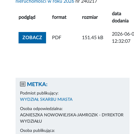
nieruchomości w roku 2026
nr 240217
data
podgląd
format
rozmiar
dodania
2026-06-
ZOBACZ ZAŁĄCZNIK
ZOBACZ
PDF
151.45 kB
12:32:07
METKA:
Podmiot publikujący:
WYDZIAŁ SKARBU MIASTA
Osoba odpowiedzialna:
AGNIESZKA NOWOWIEJSKA-JAMROZIK - DYREKTOR
WYDZIAŁU
Osoba publikująca: