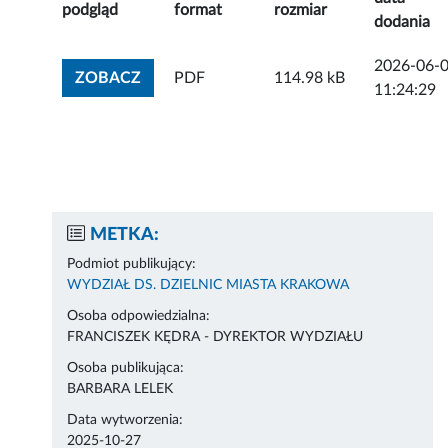
podgląd
format
rozmiar
dodania
2026-06-
ZOBACZ ZAŁĄCZNIK
ZOBACZ
PDF
114.98 kB
11:24:29
METKA:
Podmiot publikujący:
WYDZIAŁ DS. DZIELNIC MIASTA KRAKOWA
Osoba odpowiedzialna:
FRANCISZEK KĘDRA - DYREKTOR WYDZIAŁU
Osoba publikująca:
BARBARA LELEK
Data wytworzenia:
2025-10-27