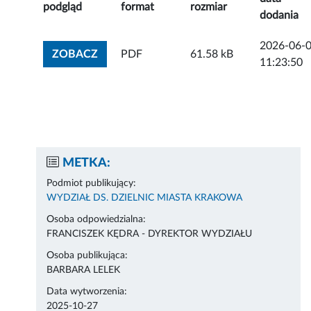
podgląd
format
rozmiar
dodania
2026-06-
ZOBACZ ZAŁĄCZNIK
ZOBACZ
PDF
61.58 kB
11:23:50
METKA:
Podmiot publikujący:
WYDZIAŁ DS. DZIELNIC MIASTA KRAKOWA
Osoba odpowiedzialna:
FRANCISZEK KĘDRA - DYREKTOR WYDZIAŁU
Osoba publikująca:
BARBARA LELEK
Data wytworzenia:
2025-10-27