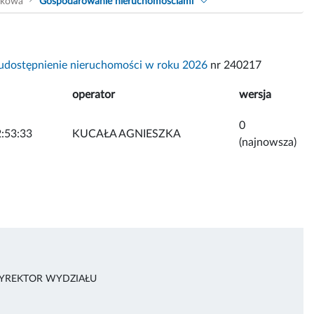
akowa
Gospodarowanie nieruchomościami
udostępnienie nieruchomości w roku 2026
nr 240217
operator
wersja
0
:53:33
KUCAŁA AGNIESZKA
(najnowsza)
DYREKTOR WYDZIAŁU