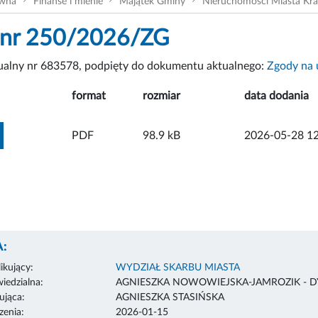
ówna
Finanse i mienie
Majątek Gminy
Nieruchomości Miasta Kr
 nr 250/2026/ZG
tualny nr 683578, podpięty do dokumentu aktualnego:
Zgody na 
format
rozmiar
data dodania
ZOBACZ ZAŁĄCZNIK
PDF
98.9 kB
2026-05-28 12
:
ikujący:
WYDZIAŁ SKARBU MIASTA
edzialna:
AGNIESZKA NOWOWIEJSKA-JAMROZIK - 
ująca:
AGNIESZKA STASIŃSKA
enia:
2026-01-15