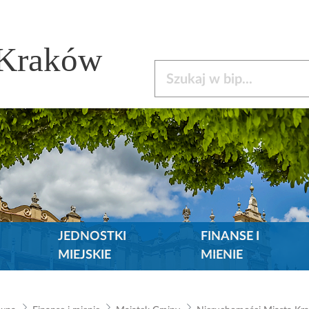
 Kraków
Szukaj w bip
JEDNOSTKI
FINANSE I
MIEJSKIE
MIENIE