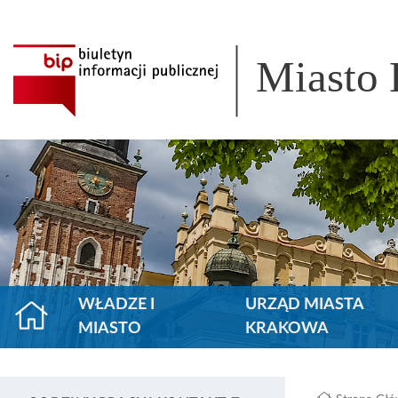
Miasto
WŁADZE I
URZĄD MIASTA
MIASTO
KRAKOWA