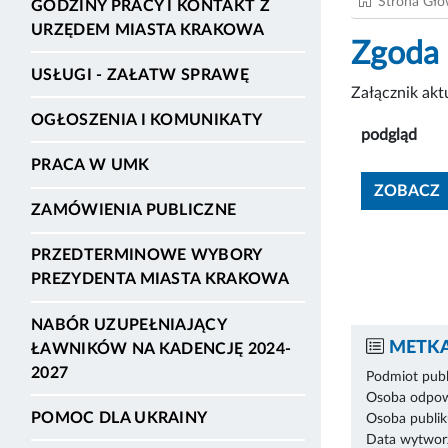
Strona Gł
GODZINY PRACY I KONTAKT Z
URZĘDEM MIASTA KRAKOWA
Zgoda
USŁUGI - ZAŁATW SPRAWĘ
Załącznik ak
OGŁOSZENIA I KOMUNIKATY
podgląd
PRACA W UMK
ZOBACZ
ZAMÓWIENIA PUBLICZNE
PRZEDTERMINOWE WYBORY
PREZYDENTA MIASTA KRAKOWA
NABÓR UZUPEŁNIAJĄCY
METKA
ŁAWNIKÓW NA KADENCJĘ 2024-
2027
Podmiot publ
Osoba odpowi
POMOC DLA UKRAINY
Osoba publik
Data wytworz