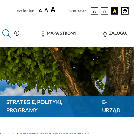
A
A
czcionka:
A
kontrast:
MAPA STRONY
ZALOGUJ
STRATEGIE, POLITYKI,
E-
PROGRAMY
URZĄD