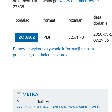
dokumentu archiwalnego:
wzory dokumentów
nr
27635
data
podgląd
format
rozmiar
dodania
2010-03-
ZOBACZ ZAŁĄCZNIK
ZOBACZ
PDF
52.61 kB
09:29:56
Ponowne wykorzystywanie informacji sektora
publicznego - odmienne zasady
METKA:
Podmiot publikujący:
WYDZIAŁ KULTURY I DZIEDZICTWA NARODOWEGO