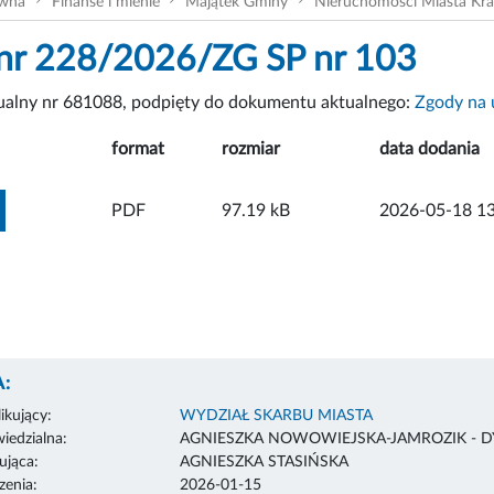
ówna
Finanse i mienie
Majątek Gminy
Nieruchomości Miasta Kr
nr 228/2026/ZG SP nr 103
tualny nr 681088, podpięty do dokumentu aktualnego:
Zgody na 
format
rozmiar
data dodania
ZOBACZ ZAŁĄCZNIK
PDF
97.19 kB
2026-05-18 13
:
ikujący:
WYDZIAŁ SKARBU MIASTA
edzialna:
AGNIESZKA NOWOWIEJSKA-JAMROZIK - 
ująca:
AGNIESZKA STASIŃSKA
enia:
2026-01-15