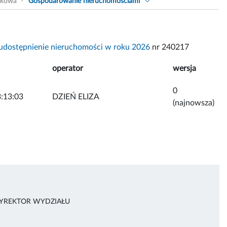
akowa
Gospodarowanie nieruchomościami
udostępnienie nieruchomości w roku 2026
nr 240217
operator
wersja
0
:13:03
DZIEŃ ELIZA
(najnowsza)
DYREKTOR WYDZIAŁU