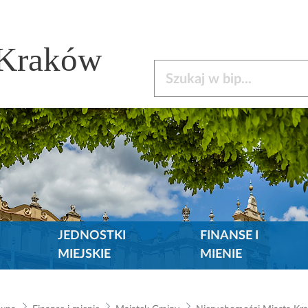
 Kraków
Szukaj w bip
JEDNOSTKI
FINANSE I
MIEJSKIE
MIENIE