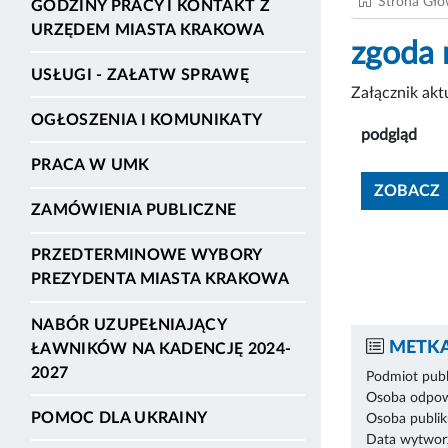
Strona Gł
GODZINY PRACY I KONTAKT Z
URZĘDEM MIASTA KRAKOWA
zgoda 
USŁUGI - ZAŁATW SPRAWĘ
Załącznik ak
OGŁOSZENIA I KOMUNIKATY
podgląd
PRACA W UMK
ZOBACZ
ZAMÓWIENIA PUBLICZNE
PRZEDTERMINOWE WYBORY
PREZYDENTA MIASTA KRAKOWA
NABÓR UZUPEŁNIAJĄCY
METKA
ŁAWNIKÓW NA KADENCJĘ 2024-
2027
Podmiot publ
Osoba odpowi
POMOC DLA UKRAINY
Osoba publik
Data wytworz