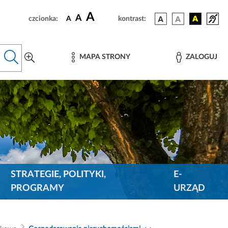
A
A
czcionka:
A
kontrast:
MAPA STRONY
ZALOGUJ
STRATEGIE, POLITYKI,
E-
PROGRAMY
URZĄD