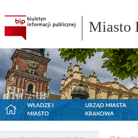
Miasto
WŁADZE I
URZĄD MIASTA
MIASTO
KRAKOWA