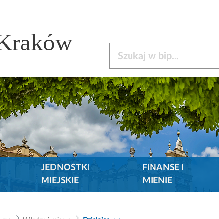
 Kraków
Szukaj w bip
JEDNOSTKI
FINANSE I
MIEJSKIE
MIENIE