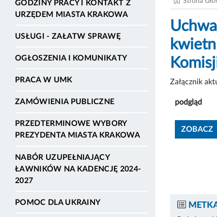
Strona Gł
GODZINY PRACY I KONTAKT Z
URZĘDEM MIASTA KRAKOWA
Uchwał
USŁUGI - ZAŁATW SPRAWĘ
kwietn
OGŁOSZENIA I KOMUNIKATY
Komisj
PRACA W UMK
Załącznik ak
ZAMÓWIENIA PUBLICZNE
podgląd
PRZEDTERMINOWE WYBORY
ZOBACZ
PREZYDENTA MIASTA KRAKOWA
NABÓR UZUPEŁNIAJĄCY
ŁAWNIKÓW NA KADENCJĘ 2024-
2027
POMOC DLA UKRAINY
METKA