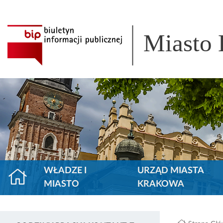
Miasto
WŁADZE I
URZĄD MIASTA
MIASTO
KRAKOWA