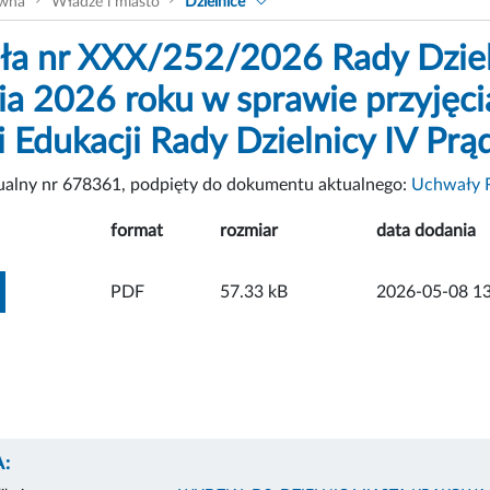
ówna
Władze i miasto
Dzielnice
a nr XXX/252/2026 Rady Dzielni
ia 2026 roku w sprawie przyjęci
i Edukacji Rady Dzielnicy IV Prą
tualny nr 678361, podpięty do dokumentu aktualnego:
Uchwały Ra
format
rozmiar
data dodania
ZOBACZ ZAŁĄCZNIK
PDF
57.33 kB
2026-05-08 13
: