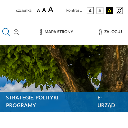
A
A
czcionka:
A
kontrast:
MAPA STRONY
ZALOGUJ
STRATEGIE, POLITYKI,
E-
PROGRAMY
URZĄD