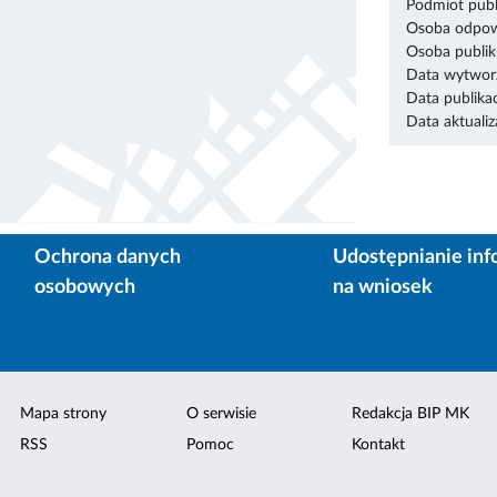
Podmiot publ
Osoba odpowi
Osoba publik
Data wytworz
Data publikac
Data aktualiza
Ochrona danych
Udostępnianie inf
osobowych
na wniosek
Mapa strony
O serwisie
Redakcja BIP MK
RSS
Pomoc
Kontakt