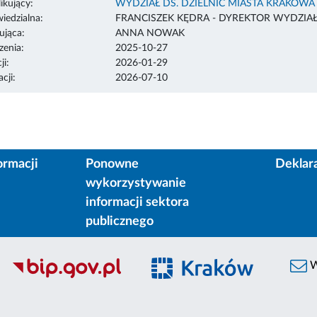
ikujący:
WYDZIAŁ DS. DZIELNIC MIASTA KRAKOWA
edzialna:
FRANCISZEK KĘDRA - DYREKTOR WYDZIA
ująca:
ANNA NOWAK
enia:
2025-10-27
ji:
2026-01-29
cji:
2026-07-10
ormacji
Ponowne
Deklar
wykorzystywanie
informacji sektora
publicznego
W