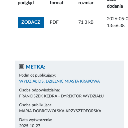
podgląd
format
rozmiar
dodania
2026-05-
ZOBACZ ZAŁĄCZNIK
ZOBACZ
PDF
71.3 kB
13:56:38
METKA:
Podmiot publikujący:
WYDZIAŁ DS. DZIELNIC MIASTA KRAKOWA
Osoba odpowiedzialna:
FRANCISZEK KĘDRA - DYREKTOR WYDZIAŁU
Osoba publikująca:
MARIA DOBROWOLSKA-KRZYSZTOFORSKA
Data wytworzenia:
2025-10-27