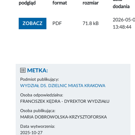
podgląd
format
rozmiar
dodania
2026-05-
ZOBACZ ZAŁĄCZNIK
ZOBACZ
PDF
71.8 kB
13:48:44
METKA:
Podmiot publikujący:
WYDZIAŁ DS. DZIELNIC MIASTA KRAKOWA
Osoba odpowiedzialna:
FRANCISZEK KĘDRA - DYREKTOR WYDZIAŁU
Osoba publikująca:
MARIA DOBROWOLSKA-KRZYSZTOFORSKA
Data wytworzenia:
2025-10-27