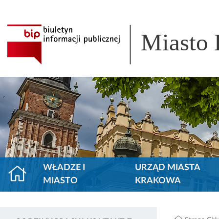
Miasto
WŁADZE I
URZĄD MIASTA
MIASTO
KRAKOWA