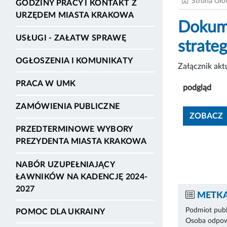
Strona Gł
GODZINY PRACY I KONTAKT Z
URZĘDEM MIASTA KRAKOWA
Dokume
USŁUGI - ZAŁATW SPRAWĘ
strate
OGŁOSZENIA I KOMUNIKATY
Załącznik ak
PRACA W UMK
podgląd
ZAMÓWIENIA PUBLICZNE
ZOBACZ
PRZEDTERMINOWE WYBORY
PREZYDENTA MIASTA KRAKOWA
NABÓR UZUPEŁNIAJĄCY
ŁAWNIKÓW NA KADENCJĘ 2024-
2027
METKA
Podmiot publ
POMOC DLA UKRAINY
Osoba odpowi