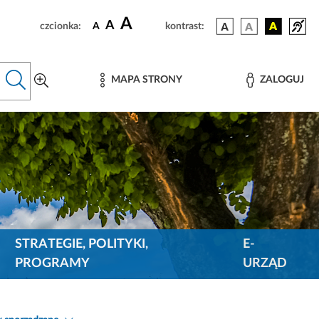
A
A
czcionka:
A
kontrast:
MAPA STRONY
ZALOGUJ
STRATEGIE, POLITYKI,
E-
PROGRAMY
URZĄD