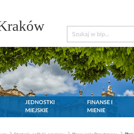
 Kraków
Szukaj w bip
JEDNOSTKI
FINANSE I
MIEJSKIE
MIENIE