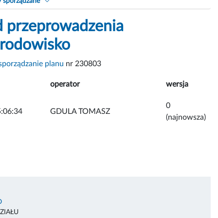
y sporządzane
d przeprowadzenia
środowisko
sporządzanie planu
nr 230803
operator
wersja
0
:06:34
GDULA TOMASZ
(najnowsza)
O
ZIAŁU