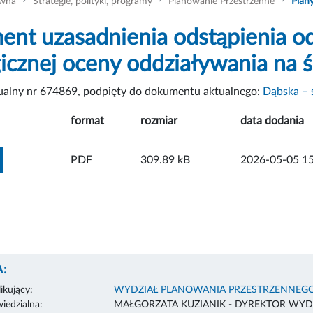
ówna
Strategie, polityki, programy
Planowanie Przestrzenne
Plan
nt uzasadnienia odstąpienia o
gicznej oceny oddziaływania na 
tualny nr 674869, podpięty do dokumentu aktualnego:
Dąbska – 
format
rozmiar
data dodania
ZOBACZ ZAŁĄCZNIK
PDF
309.89 kB
2026-05-05 15
:
ikujący:
WYDZIAŁ PLANOWANIA PRZESTRZENNEG
edzialna:
MAŁGORZATA KUZIANIK - DYREKTOR WYD