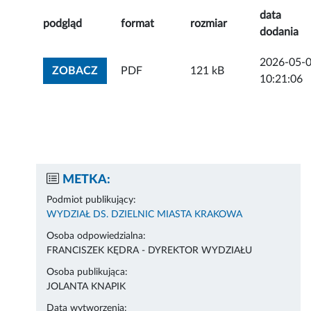
data
podgląd
format
rozmiar
dodania
2026-05-
ZOBACZ ZAŁĄCZNIK
ZOBACZ
PDF
121 kB
10:21:06
METKA:
Podmiot publikujący:
WYDZIAŁ DS. DZIELNIC MIASTA KRAKOWA
Osoba odpowiedzialna:
FRANCISZEK KĘDRA - DYREKTOR WYDZIAŁU
Osoba publikująca:
JOLANTA KNAPIK
Data wytworzenia: