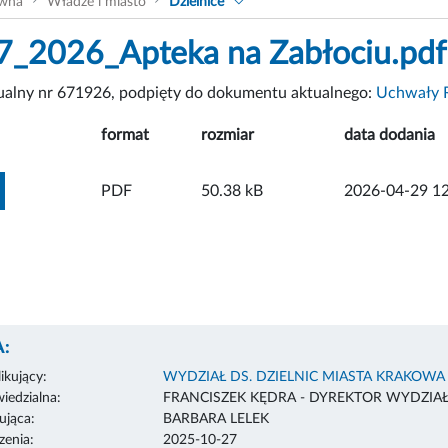
ówna
Władze i miasto
Dzielnice
_2026_Apteka na Zabłociu.pdf
tualny nr 671926, podpięty do dokumentu aktualnego:
Uchwały R
format
rozmiar
data dodania
ZOBACZ ZAŁĄCZNIK
PDF
50.38 kB
2026-04-29 12
:
ikujący:
WYDZIAŁ DS. DZIELNIC MIASTA KRAKOWA
edzialna:
FRANCISZEK KĘDRA - DYREKTOR WYDZIA
ująca:
BARBARA LELEK
enia:
2025-10-27