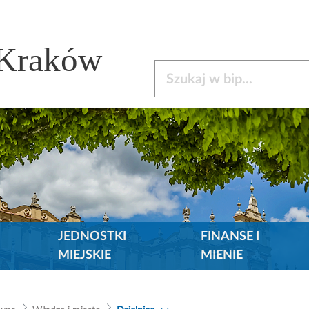
 Kraków
Szukaj w bip
JEDNOSTKI
FINANSE I
MIEJSKIE
MIENIE