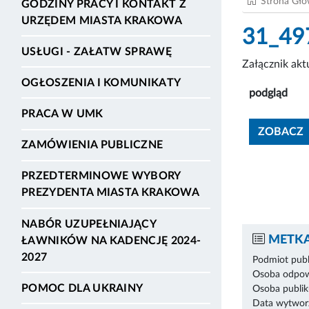
Strona Gł
GODZINY PRACY I KONTAKT Z
URZĘDEM MIASTA KRAKOWA
31_497
USŁUGI - ZAŁATW SPRAWĘ
Załącznik ak
OGŁOSZENIA I KOMUNIKATY
podgląd
PRACA W UMK
ZOBACZ
ZAMÓWIENIA PUBLICZNE
PRZEDTERMINOWE WYBORY
PREZYDENTA MIASTA KRAKOWA
NABÓR UZUPEŁNIAJĄCY
METKA
ŁAWNIKÓW NA KADENCJĘ 2024-
2027
Podmiot publ
Osoba odpowi
POMOC DLA UKRAINY
Osoba publik
Data wytworz