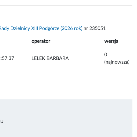
ady Dzielnicy XIII Podgórze (2026 rok)
nr 235051
operator
wersja
0
:57:37
LELEK BARBARA
(najnowsza)
ŁU