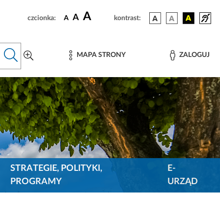
A
A
czcionka:
A
kontrast:
MAPA STRONY
ZALOGUJ
STRATEGIE, POLITYKI,
E-
PROGRAMY
URZĄD