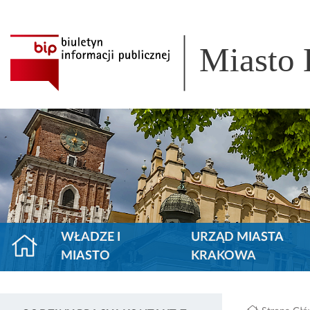
Miasto
WŁADZE I
URZĄD MIASTA
MIASTO
KRAKOWA