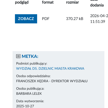
podgląd
format
rozmiar
dodania
2026-04-
ZOBACZ ZAŁĄCZNIK
ZOBACZ
PDF
370.27 kB
11:51:39
METKA:
Podmiot publikujący:
WYDZIAŁ DS. DZIELNIC MIASTA KRAKOWA
Osoba odpowiedzialna:
FRANCISZEK KĘDRA - DYREKTOR WYDZIAŁU
Osoba publikująca:
BARBARA LELEK
Data wytworzenia:
2025-10-27