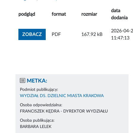
data
podgląd
format
rozmiar
dodania
2026-04-
ZOBACZ ZAŁĄCZNIK
ZOBACZ
PDF
167.92 kB
11:47:13
METKA:
Podmiot publikujący:
WYDZIAŁ DS. DZIELNIC MIASTA KRAKOWA
Osoba odpowiedzialna:
FRANCISZEK KĘDRA - DYREKTOR WYDZIAŁU
Osoba publikująca:
BARBARA LELEK