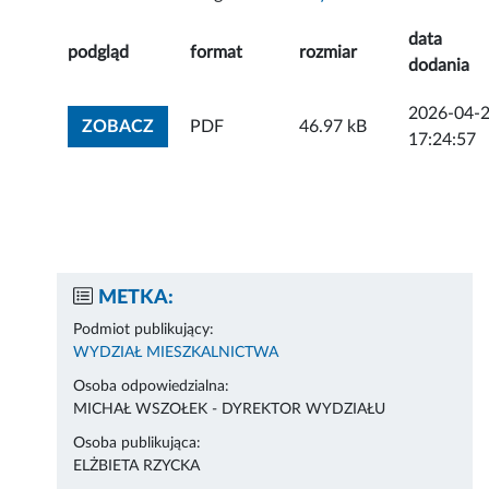
data
podgląd
format
rozmiar
dodania
2026-04-
ZOBACZ ZAŁĄCZNIK
ZOBACZ
PDF
46.97 kB
17:24:57
METKA:
Podmiot publikujący:
WYDZIAŁ MIESZKALNICTWA
Osoba odpowiedzialna:
MICHAŁ WSZOŁEK - DYREKTOR WYDZIAŁU
Osoba publikująca:
ELŻBIETA RZYCKA