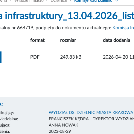
ówna
Władze i miasto
Dzielnice
Komisje Rad Dzielnic
a infrastruktury_13.04.2026_lis
tualny nr 668719, podpięty do dokumentu aktualnego:
Komisja In
format
rozmiar
data dodania
ZOBACZ ZAŁĄCZNIK
PDF
249.83 kB
2026-04-20 11
:
ikujący:
WYDZIAŁ DS. DZIELNIC MIASTA KRAKOWA
edzialna:
FRANCISZEK KĘDRA - DYREKTOR WYDZIA
ująca:
ANNA NOWAK
enia:
2023-08-29