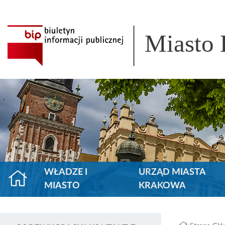
Miasto
WŁADZE I
URZĄD MIASTA
MIASTO
KRAKOWA