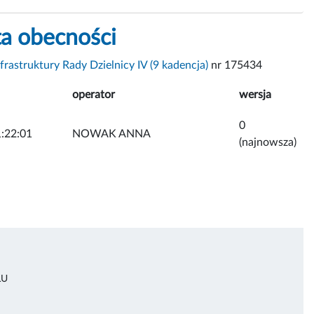
ta obecności
frastruktury Rady Dzielnicy IV (9 kadencja)
nr 175434
operator
wersja
0
:22:01
NOWAK ANNA
(najnowsza)
ŁU