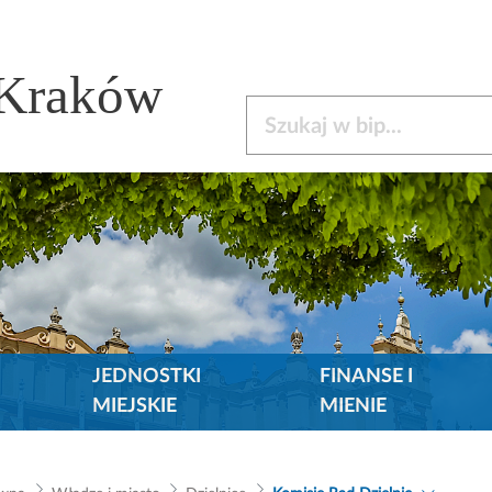
 Kraków
Szukaj w bip
JEDNOSTKI
FINANSE I
MIEJSKIE
MIENIE