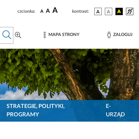
A
A
czcionka:
A
kontrast:
MAPA STRONY
ZALOGUJ
STRATEGIE, POLITYKI,
E-
PROGRAMY
URZĄD