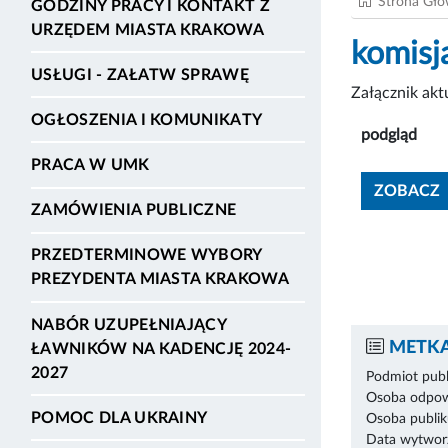
Strona Gł
GODZINY PRACY I KONTAKT Z
URZĘDEM MIASTA KRAKOWA
komisj
USŁUGI - ZAŁATW SPRAWĘ
Załącznik ak
OGŁOSZENIA I KOMUNIKATY
podgląd
PRACA W UMK
ZOBACZ
ZAMÓWIENIA PUBLICZNE
PRZEDTERMINOWE WYBORY
PREZYDENTA MIASTA KRAKOWA
NABÓR UZUPEŁNIAJĄCY
METKA
ŁAWNIKÓW NA KADENCJĘ 2024-
2027
Podmiot publ
Osoba odpowi
POMOC DLA UKRAINY
Osoba publik
Data wytworz