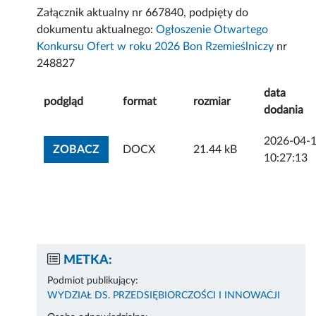
Załącznik aktualny nr 667840, podpięty do
dokumentu aktualnego:
Ogłoszenie Otwartego
Konkursu Ofert w roku 2026 Bon Rzemieślniczy
nr
248827
data
podgląd
format
rozmiar
dodania
2026-04-
ZOBACZ ZAŁĄCZNIK
ZOBACZ
DOCX
21.44 kB
10:27:13
METKA:
Podmiot publikujący:
WYDZIAŁ DS. PRZEDSIĘBIORCZOŚCI I INNOWACJI