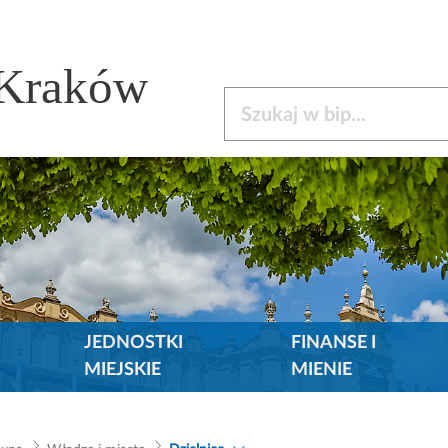
 Kraków
Szukaj w bip
JEDNOSTKI
FINANSE I
MIEJSKIE
MIENIE