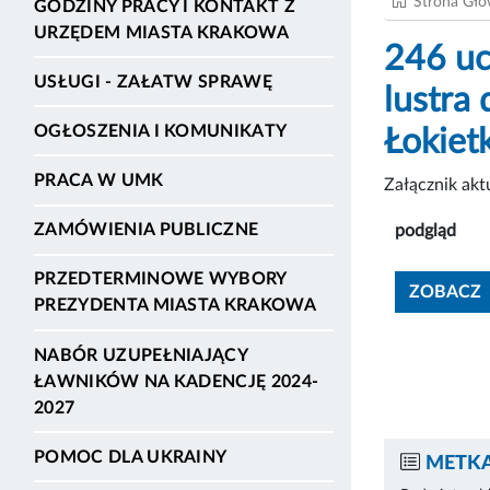
Strona Gł
GODZINY PRACY I KONTAKT Z
URZĘDEM MIASTA KRAKOWA
246 uc
USŁUGI - ZAŁATW SPRAWĘ
lustra
OGŁOSZENIA I KOMUNIKATY
Łokiet
PRACA W UMK
Załącznik ak
ZAMÓWIENIA PUBLICZNE
podgląd
PRZEDTERMINOWE WYBORY
ZOBACZ
PREZYDENTA MIASTA KRAKOWA
NABÓR UZUPEŁNIAJĄCY
ŁAWNIKÓW NA KADENCJĘ 2024-
2027
POMOC DLA UKRAINY
METKA