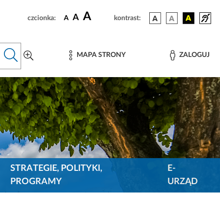
A
A
czcionka:
A
kontrast:
MAPA STRONY
ZALOGUJ
STRATEGIE, POLITYKI,
E-
PROGRAMY
URZĄD