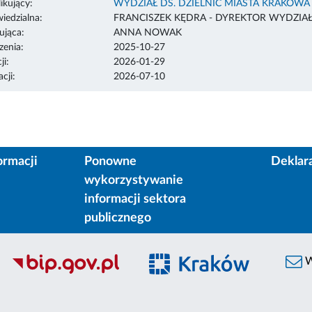
ikujący:
WYDZIAŁ DS. DZIELNIC MIASTA KRAKOWA
edzialna:
FRANCISZEK KĘDRA - DYREKTOR WYDZIA
ująca:
ANNA NOWAK
enia:
2025-10-27
ji:
2026-01-29
cji:
2026-07-10
ormacji
Ponowne
Deklar
wykorzystywanie
informacji sektora
publicznego
W