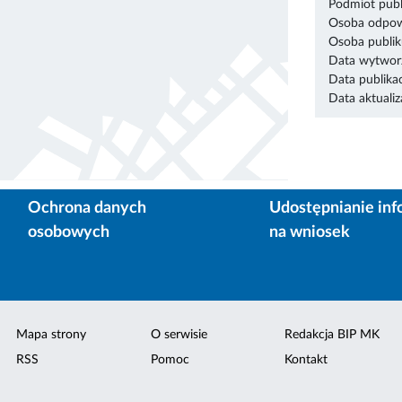
Podmiot publ
Osoba odpowi
Osoba publik
Data wytworz
Data publikac
Data aktualiza
Ochrona danych
Udostępnianie inf
osobowych
na wniosek
Mapa strony
O serwisie
Redakcja BIP MK
RSS
Pomoc
Kontakt