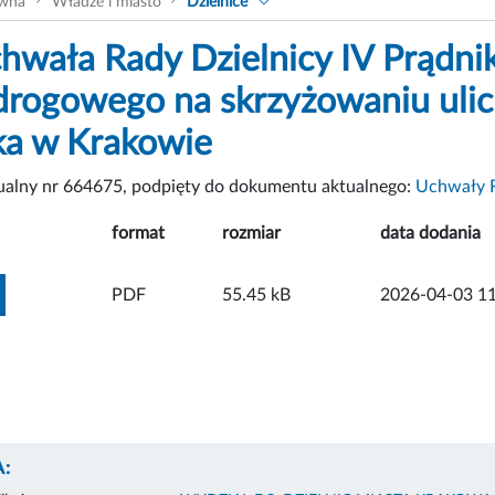
ówna
Władze i miasto
Dzielnice
hwała Rady Dzielnicy IV Prądni
 drogowego na skrzyżowaniu ulic
ka w Krakowie
tualny nr 664675, podpięty do dokumentu aktualnego:
Uchwały Ra
format
rozmiar
data dodania
ZOBACZ ZAŁĄCZNIK
PDF
55.45 kB
2026-04-03 11
: