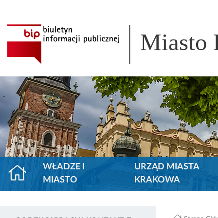
Miasto
WŁADZE I
URZĄD MIASTA
MIASTO
KRAKOWA