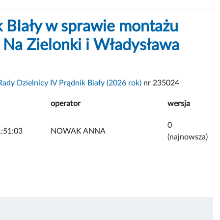
k BIały w sprawie montażu
 Na Zielonki i Władysława
dy Dzielnicy IV Prądnik Biały (2026 rok)
nr 235024
operator
wersja
0
:51:03
NOWAK ANNA
(najnowsza)