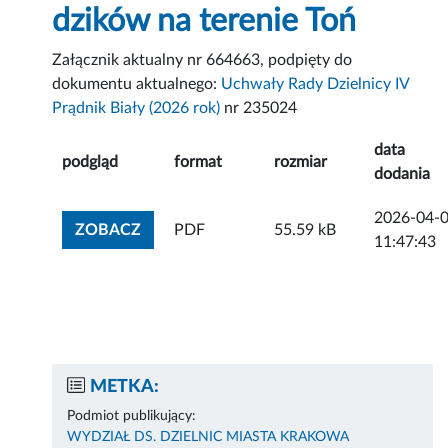
dzików na terenie Toń
Załącznik aktualny nr 664663, podpięty do
dokumentu aktualnego:
Uchwały Rady Dzielnicy IV
Prądnik Biały (2026 rok)
nr 235024
data
podgląd
format
rozmiar
dodania
2026-04-
ZOBACZ ZAŁĄCZNIK
ZOBACZ
PDF
55.59 kB
11:47:43
METKA:
Podmiot publikujący:
WYDZIAŁ DS. DZIELNIC MIASTA KRAKOWA