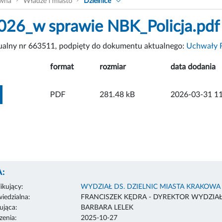
ówna
Władze i miasto
Dzielnice
26_w sprawie NBK_Policja.pdf
tualny nr 663511, podpięty do dokumentu aktualnego:
Uchwały R
format
rozmiar
data dodania
ZOBACZ ZAŁĄCZNIK
PDF
281.48 kB
2026-03-31 11
:
ikujący:
WYDZIAŁ DS. DZIELNIC MIASTA KRAKOWA
edzialna:
FRANCISZEK KĘDRA - DYREKTOR WYDZIA
ująca:
BARBARA LELEK
enia:
2025-10-27