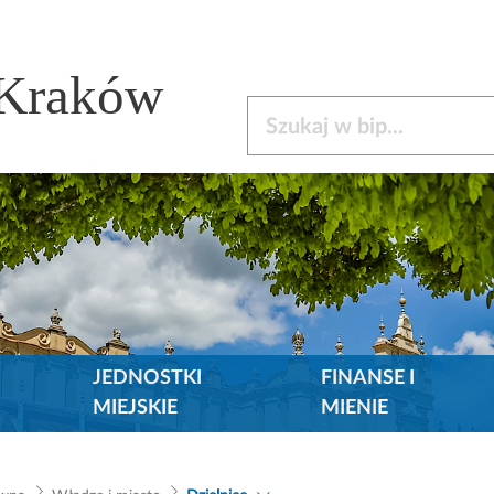
 Kraków
Szukaj w bip
JEDNOSTKI
FINANSE I
MIEJSKIE
MIENIE