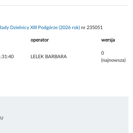
ady Dzielnicy XIII Podgórze (2026 rok)
nr 235051
operator
wersja
0
:31:40
LELEK BARBARA
(najnowsza)
ŁU