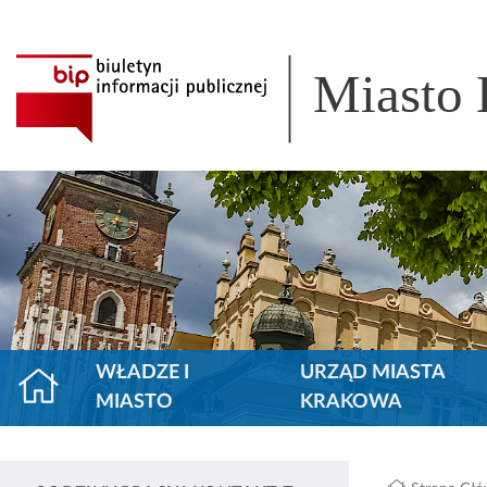
Miasto
WŁADZE I
URZĄD MIASTA
MIASTO
KRAKOWA