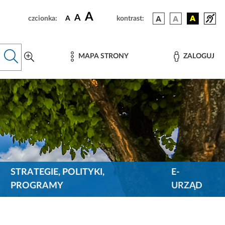
A
A
czcionka:
A
kontrast:
MAPA STRONY
ZALOGUJ
STRATEGIE, POLITYKI,
E-
PROGRAMY
URZĄD