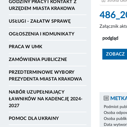
Strona Gł
GODZINY PRACY I KONTAKT Z
URZĘDEM MIASTA KRAKOWA
486_20
USŁUGI - ZAŁATW SPRAWĘ
Załącznik ak
OGŁOSZENIA I KOMUNIKATY
podgląd
PRACA W UMK
ZOBACZ
ZAMÓWIENIA PUBLICZNE
PRZEDTERMINOWE WYBORY
PREZYDENTA MIASTA KRAKOWA
NABÓR UZUPEŁNIAJĄCY
METKA
ŁAWNIKÓW NA KADENCJĘ 2024-
2027
Podmiot publ
Osoba odpowi
POMOC DLA UKRAINY
Osoba publik
Data wytworz