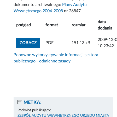
dokumentu archiwalnego:
Plany Audytu
Wewnętrznego 2004-2008
nr 26847
data
podgląd
format
rozmiar
dodania
2009-12-
ZOBACZ ZAŁĄCZNIK
ZOBACZ
PDF
151.13 kB
10:23:42
Ponowne wykorzystywanie informacji sektora
publicznego - odmienne zasady
METKA:
Podmiot publikujący:
ZESPÓŁ AUDYTU WEWNĘTRZNEGO URZĘDU MIASTA