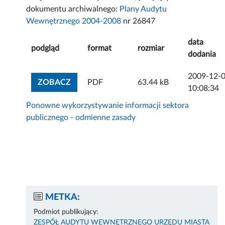
dokumentu archiwalnego:
Plany Audytu
Wewnętrznego 2004-2008
nr 26847
data
podgląd
format
rozmiar
dodania
2009-12-
ZOBACZ ZAŁĄCZNIK
ZOBACZ
PDF
63.44 kB
10:08:34
Ponowne wykorzystywanie informacji sektora
publicznego - odmienne zasady
METKA:
Podmiot publikujący:
ZESPÓŁ AUDYTU WEWNĘTRZNEGO URZĘDU MIASTA