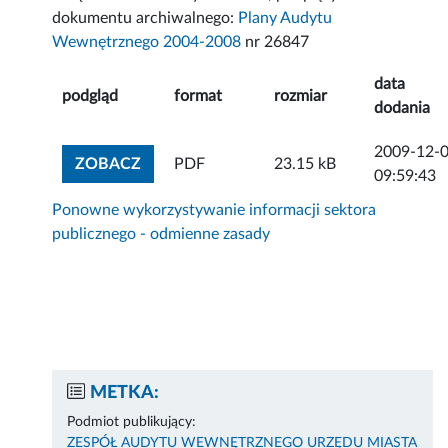
dokumentu archiwalnego:
Plany Audytu
Wewnętrznego 2004-2008
nr 26847
data
podgląd
format
rozmiar
dodania
2009-12-
ZOBACZ ZAŁĄCZNIK
ZOBACZ
PDF
23.15 kB
09:59:43
Ponowne wykorzystywanie informacji sektora
publicznego - odmienne zasady
METKA:
Podmiot publikujący:
ZESPÓŁ AUDYTU WEWNĘTRZNEGO URZĘDU MIASTA