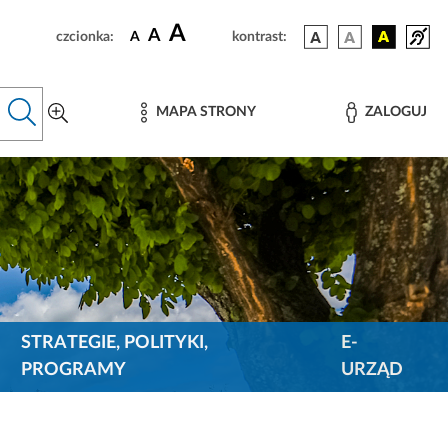
A
A
czcionka:
A
kontrast:
MAPA STRONY
ZALOGUJ
STRATEGIE, POLITYKI,
E-
PROGRAMY
URZĄD