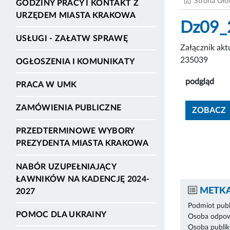
Strona Gł
GODZINY PRACY I KONTAKT Z
URZĘDEM MIASTA KRAKOWA
Dz09_
USŁUGI - ZAŁATW SPRAWĘ
Załącznik ak
235039
OGŁOSZENIA I KOMUNIKATY
podgląd
PRACA W UMK
ZAMÓWIENIA PUBLICZNE
ZOBACZ
PRZEDTERMINOWE WYBORY
PREZYDENTA MIASTA KRAKOWA
NABÓR UZUPEŁNIAJĄCY
ŁAWNIKÓW NA KADENCJĘ 2024-
METKA
2027
Podmiot publ
POMOC DLA UKRAINY
Osoba odpowi
Osoba publik