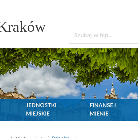
 Kraków
Szukaj w bip
JEDNOSTKI
FINANSE I
MIEJSKIE
MIENIE