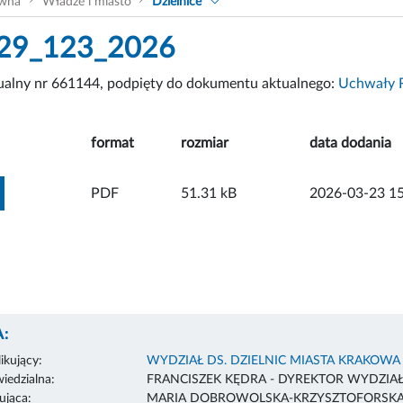
ówna
Władze i miasto
Dzielnice
29_123_2026
tualny nr 661144, podpięty do dokumentu aktualnego:
Uchwały R
format
rozmiar
data dodania
ZOBACZ ZAŁĄCZNIK
PDF
51.31 kB
2026-03-23 15
:
ikujący:
WYDZIAŁ DS. DZIELNIC MIASTA KRAKOWA
edzialna:
FRANCISZEK KĘDRA - DYREKTOR WYDZIA
ująca:
MARIA DOBROWOLSKA-KRZYSZTOFORSK