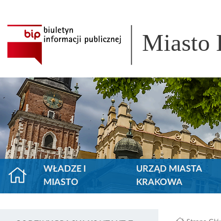
Miasto
WŁADZE I
URZĄD MIASTA
MIASTO
KRAKOWA