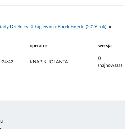
ady Dzielnicy IX Łagiewniki-Borek Fałęcki (2026 rok)
nr
operator
wersja
0
:24:42
KNAPIK JOLANTA
(najnowsza)
ŁU
A