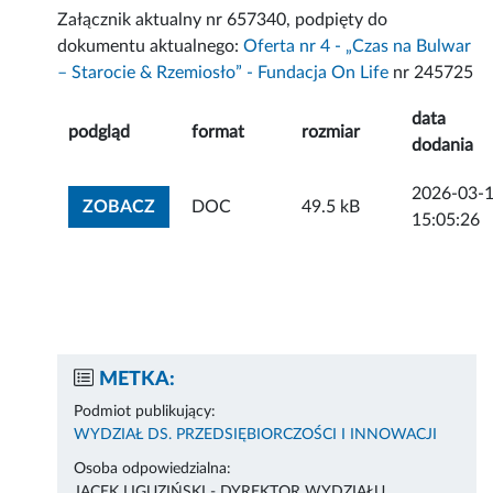
Załącznik aktualny nr 657340, podpięty do
dokumentu aktualnego:
Oferta nr 4 - „Czas na Bulwar
– Starocie & Rzemiosło” - Fundacja On Life
nr 245725
data
podgląd
format
rozmiar
dodania
2026-03-
ZOBACZ ZAŁĄCZNIK
ZOBACZ
DOC
49.5 kB
15:05:26
METKA:
Podmiot publikujący:
WYDZIAŁ DS. PRZEDSIĘBIORCZOŚCI I INNOWACJI
Osoba odpowiedzialna:
JACEK LIGUZIŃSKI - DYREKTOR WYDZIAŁU