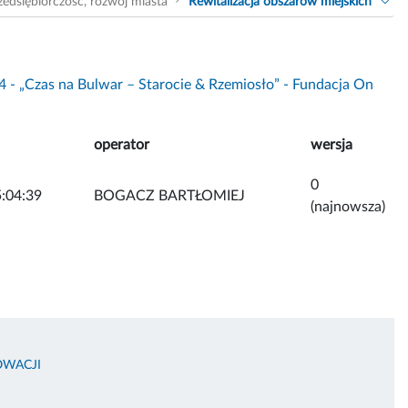
zedsiębiorczość, rozwój miasta
Rewitalizacja obszarów miejskich
4 - „Czas na Bulwar – Starocie & Rzemiosło” - Fundacja On
operator
wersja
0
:04:39
BOGACZ BARTŁOMIEJ
(najnowsza)
OWACJI