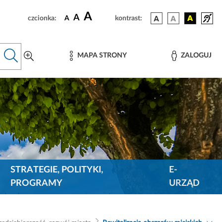
A
A
czcionka:
A
kontrast:
MAPA STRONY
ZALOGUJ
STRATEGIE, POLITYKI,
E-
PROGRAMY
URZĄD