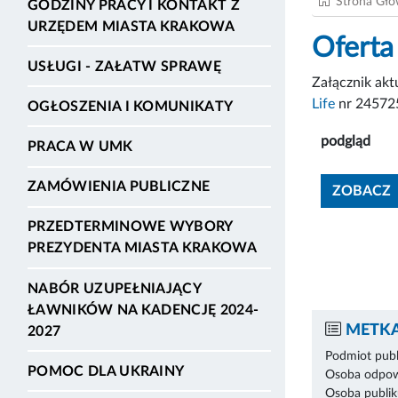
Strona Gł
GODZINY PRACY I KONTAKT Z
URZĘDEM MIASTA KRAKOWA
Oferta
USŁUGI - ZAŁATW SPRAWĘ
Załącznik ak
Life
nr 24572
OGŁOSZENIA I KOMUNIKATY
podgląd
PRACA W UMK
ZAMÓWIENIA PUBLICZNE
ZOBACZ
PRZEDTERMINOWE WYBORY
PREZYDENTA MIASTA KRAKOWA
NABÓR UZUPEŁNIAJĄCY
ŁAWNIKÓW NA KADENCJĘ 2024-
METKA
2027
Podmiot publ
POMOC DLA UKRAINY
Osoba odpowi
Osoba publik