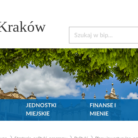
 Kraków
Szukaj w bip
JEDNOSTKI
FINANSE I
MIEJSKIE
MIENIE