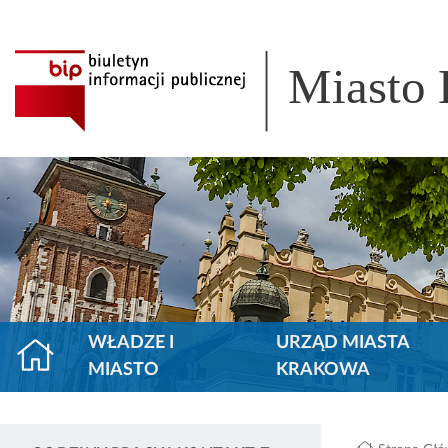
Miasto
WŁADZE I
URZĄD MIASTA
MIASTO
KRAKOWA