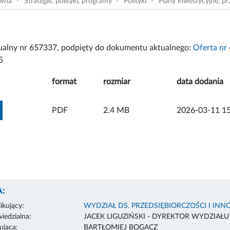
ówna
Strategie, polityki, programy
Polityki
Plany inwestycyjne, pr
tualny nr 657337, podpięty do dokumentu aktualnego:
Oferta nr 
5
format
rozmiar
data dodania
ZOBACZ ZAŁĄCZNIK
PDF
2.4 MB
2026-03-11 15
:
ikujący:
WYDZIAŁ DS. PRZEDSIĘBIORCZOŚCI I INN
edzialna:
JACEK LIGUZIŃSKI - DYREKTOR WYDZIAŁU
ująca:
BARTŁOMIEJ BOGACZ