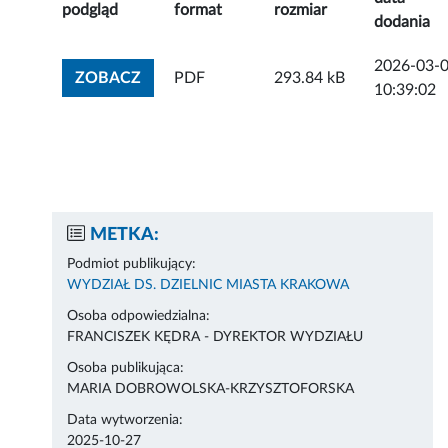
podgląd
format
rozmiar
dodania
2026-03-
ZOBACZ ZAŁĄCZNIK
ZOBACZ
PDF
293.84 kB
10:39:02
METKA:
Podmiot publikujący:
WYDZIAŁ DS. DZIELNIC MIASTA KRAKOWA
Osoba odpowiedzialna:
FRANCISZEK KĘDRA - DYREKTOR WYDZIAŁU
Osoba publikująca:
MARIA DOBROWOLSKA-KRZYSZTOFORSKA
Data wytworzenia:
2025-10-27