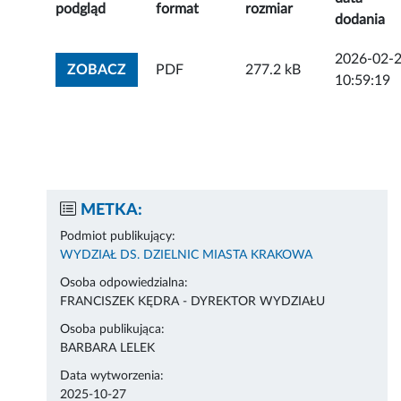
podgląd
format
rozmiar
dodania
2026-02-
ZOBACZ ZAŁĄCZNIK
ZOBACZ
PDF
277.2 kB
10:59:19
METKA:
Podmiot publikujący:
WYDZIAŁ DS. DZIELNIC MIASTA KRAKOWA
Osoba odpowiedzialna:
FRANCISZEK KĘDRA - DYREKTOR WYDZIAŁU
Osoba publikująca:
BARBARA LELEK
Data wytworzenia:
2025-10-27