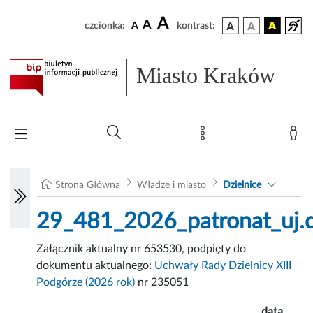
A
A
czcionka:
A
kontrast:
Miasto Kraków
Strona Główna
Władze i miasto
Dzielnice
29_481_2026_patronat_uj.d
Załącznik aktualny nr 653530, podpięty do
dokumentu aktualnego:
Uchwały Rady Dzielnicy XIII
Podgórze (2026 rok)
nr 235051
data