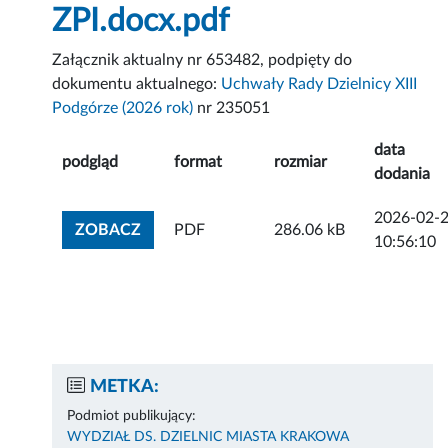
ZPI.docx.pdf
Załącznik aktualny nr 653482, podpięty do
dokumentu aktualnego:
Uchwały Rady Dzielnicy XIII
Podgórze (2026 rok)
nr 235051
data
podgląd
format
rozmiar
dodania
2026-02-
ZOBACZ ZAŁĄCZNIK
ZOBACZ
PDF
286.06 kB
10:56:10
METKA:
Podmiot publikujący:
WYDZIAŁ DS. DZIELNIC MIASTA KRAKOWA