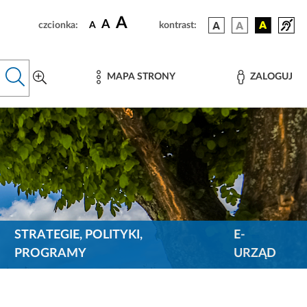
A
A
czcionka:
A
kontrast:
MAPA STRONY
ZALOGUJ
STRATEGIE, POLITYKI,
E-
PROGRAMY
URZĄD