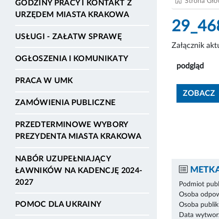
Strona Gł
GODZINY PRACY I KONTAKT Z
URZĘDEM MIASTA KRAKOWA
29_468
USŁUGI - ZAŁATW SPRAWĘ
Załącznik ak
OGŁOSZENIA I KOMUNIKATY
podgląd
PRACA W UMK
ZOBACZ
ZAMÓWIENIA PUBLICZNE
PRZEDTERMINOWE WYBORY
PREZYDENTA MIASTA KRAKOWA
NABÓR UZUPEŁNIAJĄCY
METKA
ŁAWNIKÓW NA KADENCJĘ 2024-
2027
Podmiot publ
Osoba odpowi
POMOC DLA UKRAINY
Osoba publik
Data wytworz