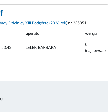
f
ady Dzielnicy XIII Podgórze (2026 rok)
nr 235051
operator
wersja
0
:53:42
LELEK BARBARA
(najnowsza)
ŁU