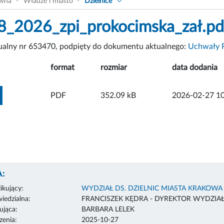
ówna
Władze i miasto
Dzielnice
_2026_zpi_prokocimska_zał.pd
tualny nr 653470, podpięty do dokumentu aktualnego:
Uchwały R
format
rozmiar
data dodania
ZOBACZ ZAŁĄCZNIK
PDF
352.09 kB
2026-02-27 10
:
ikujący:
WYDZIAŁ DS. DZIELNIC MIASTA KRAKOWA
edzialna:
FRANCISZEK KĘDRA - DYREKTOR WYDZIA
ująca:
BARBARA LELEK
enia:
2025-10-27