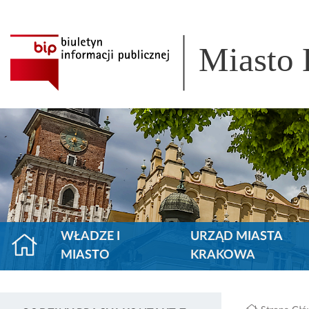
Miasto
WŁADZE I
URZĄD MIASTA
MIASTO
KRAKOWA