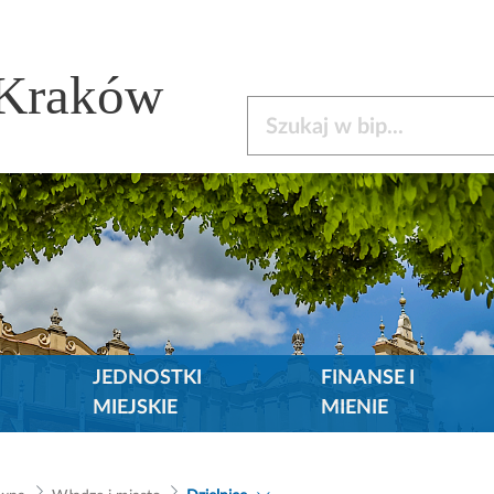
 Kraków
Szukaj w bip
JEDNOSTKI
FINANSE I
MIEJSKIE
MIENIE