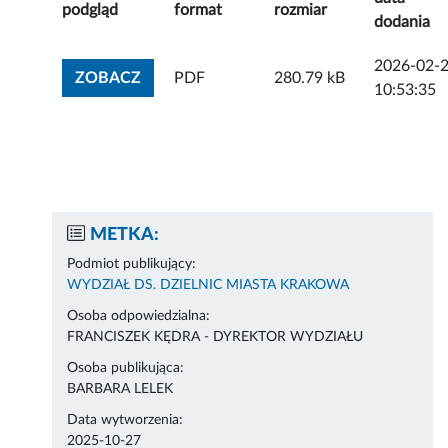
podgląd
format
rozmiar
dodania
2026-02-
ZOBACZ ZAŁĄCZNIK
ZOBACZ
PDF
280.79 kB
10:53:35
METKA:
Podmiot publikujący:
WYDZIAŁ DS. DZIELNIC MIASTA KRAKOWA
Osoba odpowiedzialna:
FRANCISZEK KĘDRA - DYREKTOR WYDZIAŁU
Osoba publikująca:
BARBARA LELEK
Data wytworzenia:
2025-10-27