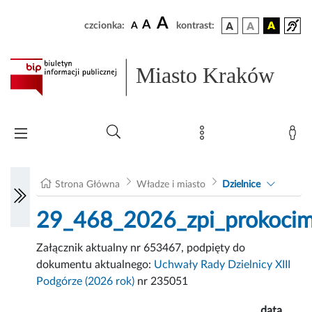
A
A
czcionka:
A
kontrast:
Miasto Kraków
Strona Główna
Władze i miasto
Dzielnice
29_468_2026_zpi_prokocim
Załącznik aktualny nr 653467, podpięty do
dokumentu aktualnego:
Uchwały Rady Dzielnicy XIII
Podgórze (2026 rok)
nr 235051
data