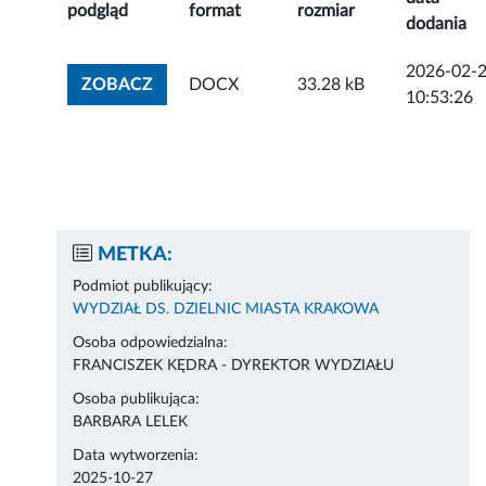
podgląd
format
rozmiar
dodania
2026-02-
ZOBACZ ZAŁĄCZNIK
ZOBACZ
DOCX
33.28 kB
10:53:26
METKA:
Podmiot publikujący:
WYDZIAŁ DS. DZIELNIC MIASTA KRAKOWA
Osoba odpowiedzialna:
FRANCISZEK KĘDRA - DYREKTOR WYDZIAŁU
Osoba publikująca:
BARBARA LELEK
Data wytworzenia:
2025-10-27