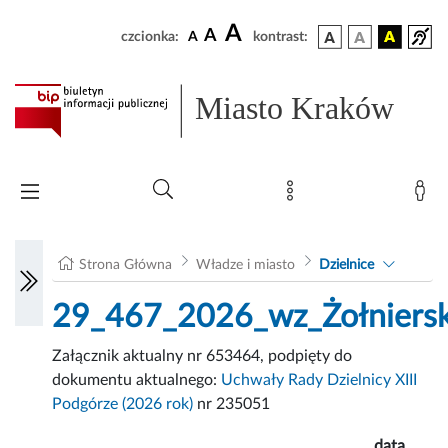
A
A
czcionka:
A
kontrast:
Miasto Kraków
Strona Główna
Władze i miasto
Dzielnice
29_467_2026_wz_Żołniers
Załącznik aktualny nr 653464, podpięty do
dokumentu aktualnego:
Uchwały Rady Dzielnicy XIII
Podgórze (2026 rok)
nr 235051
data