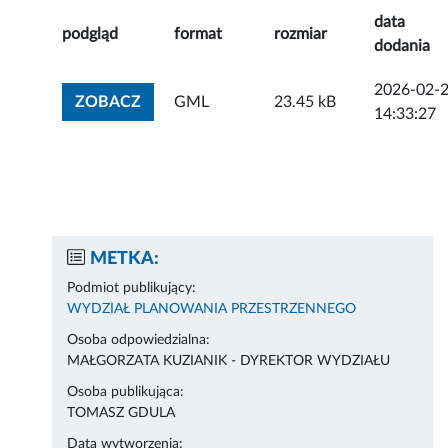
data
podgląd
format
rozmiar
dodania
2026-02-
ZOBACZ ZAŁĄCZNIK
ZOBACZ
GML
23.45 kB
14:33:27
METKA:
Podmiot publikujący:
WYDZIAŁ PLANOWANIA PRZESTRZENNEGO
Osoba odpowiedzialna:
MAŁGORZATA KUZIANIK - DYREKTOR WYDZIAŁU
Osoba publikująca:
TOMASZ GDULA
Data wytworzenia: