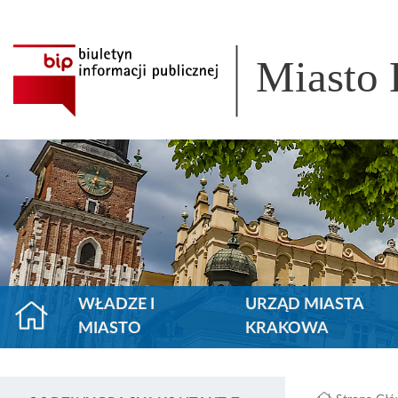
Miasto
WŁADZE I
URZĄD MIASTA
MIASTO
KRAKOWA