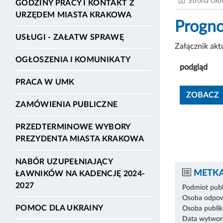
Strona Gł
GODZINY PRACY I KONTAKT Z
URZĘDEM MIASTA KRAKOWA
Progno
USŁUGI - ZAŁATW SPRAWĘ
Załącznik ak
OGŁOSZENIA I KOMUNIKATY
podgląd
PRACA W UMK
ZOBACZ
ZAMÓWIENIA PUBLICZNE
PRZEDTERMINOWE WYBORY
PREZYDENTA MIASTA KRAKOWA
NABÓR UZUPEŁNIAJĄCY
METKA
ŁAWNIKÓW NA KADENCJĘ 2024-
2027
Podmiot publ
Osoba odpowi
POMOC DLA UKRAINY
Osoba publik
Data wytworz