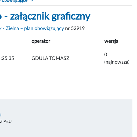
y obowiązujące
- załącznik graficzny
 - Zielna – plan obowiązujący
nr 52919
operator
wersja
0
:25:35
GDULA TOMASZ
(najnowsza)
O
ZIAŁU