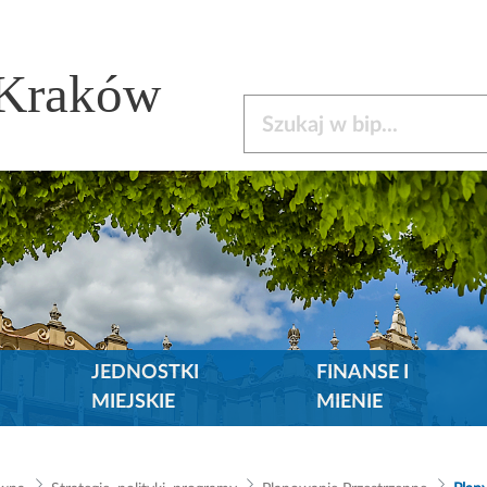
 Kraków
Szukaj w bip
JEDNOSTKI
FINANSE I
MIEJSKIE
MIENIE