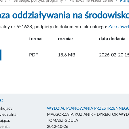
ówna
Strategie, polityki, programy
Planowanie Przestrzenne
Plan
za oddziaływania na środowisko 
tualny nr 651628, podpięty do dokumentu aktualnego:
Zakrzówek
format
rozmiar
data dodania
ZOBACZ ZAŁĄCZNIK
PDF
18.6 MB
2026-02-20 15
:
ikujący:
WYDZIAŁ PLANOWANIA PRZESTRZENNEG
edzialna:
MAŁGORZATA KUZIANIK - DYREKTOR WYD
ująca:
TOMASZ GDULA
enia:
2012-10-26