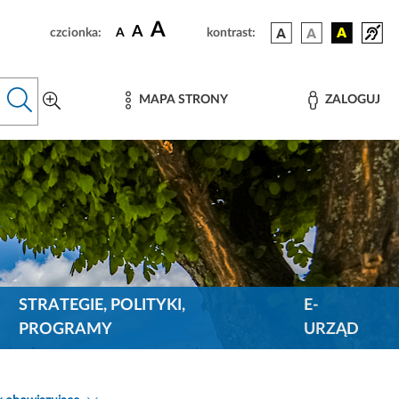
A
A
czcionka:
A
kontrast:
MAPA STRONY
ZALOGUJ
STRATEGIE, POLITYKI,
E-
PROGRAMY
URZĄD