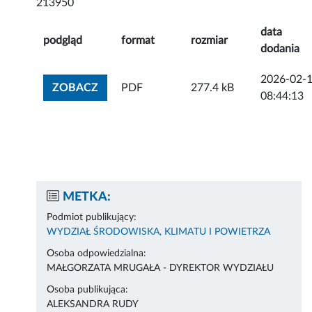
213950
data
podgląd
format
rozmiar
dodania
2026-02-
ZOBACZ ZAŁĄCZNIK
ZOBACZ
PDF
277.4 kB
08:44:13
METKA:
Podmiot publikujący:
WYDZIAŁ ŚRODOWISKA, KLIMATU I POWIETRZA
Osoba odpowiedzialna:
MAŁGORZATA MRUGAŁA - DYREKTOR WYDZIAŁU
Osoba publikująca:
ALEKSANDRA RUDY