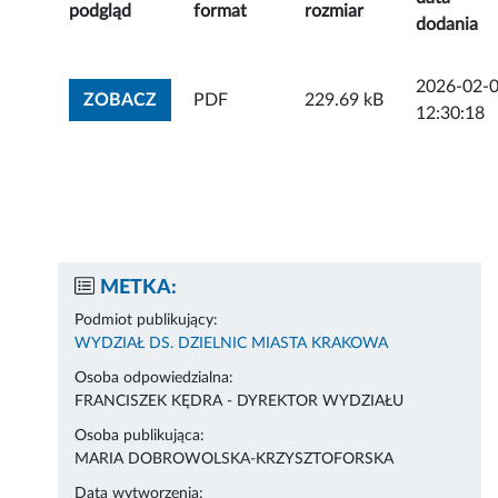
podgląd
format
rozmiar
dodania
2026-02-
ZOBACZ ZAŁĄCZNIK
ZOBACZ
PDF
229.69 kB
12:30:18
METKA:
Podmiot publikujący:
WYDZIAŁ DS. DZIELNIC MIASTA KRAKOWA
Osoba odpowiedzialna:
FRANCISZEK KĘDRA - DYREKTOR WYDZIAŁU
Osoba publikująca:
MARIA DOBROWOLSKA-KRZYSZTOFORSKA
Data wytworzenia: