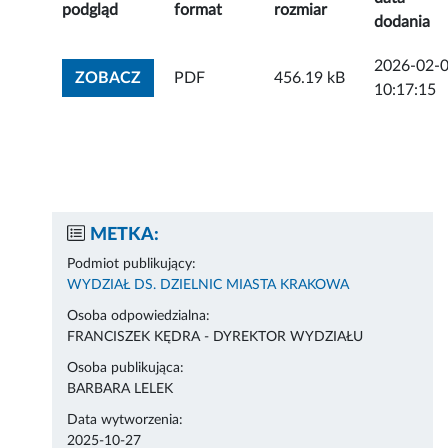
podgląd
format
rozmiar
dodania
2026-02-
ZOBACZ ZAŁĄCZNIK
ZOBACZ
PDF
456.19 kB
10:17:15
METKA:
Podmiot publikujący:
WYDZIAŁ DS. DZIELNIC MIASTA KRAKOWA
Osoba odpowiedzialna:
FRANCISZEK KĘDRA - DYREKTOR WYDZIAŁU
Osoba publikująca:
BARBARA LELEK
Data wytworzenia:
2025-10-27