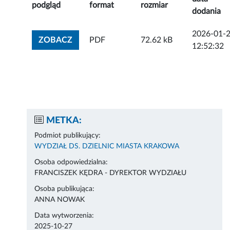
podgląd
format
rozmiar
dodania
2026-01-
ZOBACZ ZAŁĄCZNIK
ZOBACZ
PDF
72.62 kB
12:52:32
METKA:
Podmiot publikujący:
WYDZIAŁ DS. DZIELNIC MIASTA KRAKOWA
Osoba odpowiedzialna:
FRANCISZEK KĘDRA - DYREKTOR WYDZIAŁU
Osoba publikująca:
ANNA NOWAK
Data wytworzenia:
2025-10-27