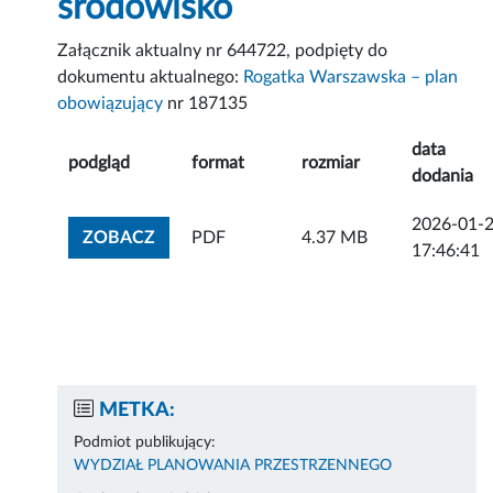
środowisko
Załącznik aktualny nr 644722, podpięty do
dokumentu aktualnego:
Rogatka Warszawska – plan
obowiązujący
nr 187135
data
podgląd
format
rozmiar
dodania
2026-01-
ZOBACZ ZAŁĄCZNIK
ZOBACZ
PDF
4.37 MB
17:46:41
METKA:
Podmiot publikujący:
WYDZIAŁ PLANOWANIA PRZESTRZENNEGO