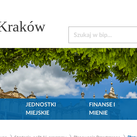
 Kraków
Szukaj w bip
JEDNOSTKI
FINANSE I
MIEJSKIE
MIENIE