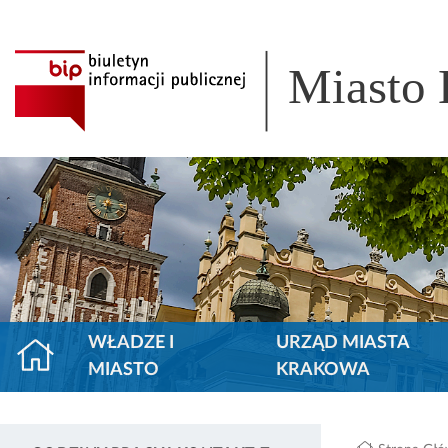
Miasto
WŁADZE I
URZĄD MIASTA
MIASTO
KRAKOWA