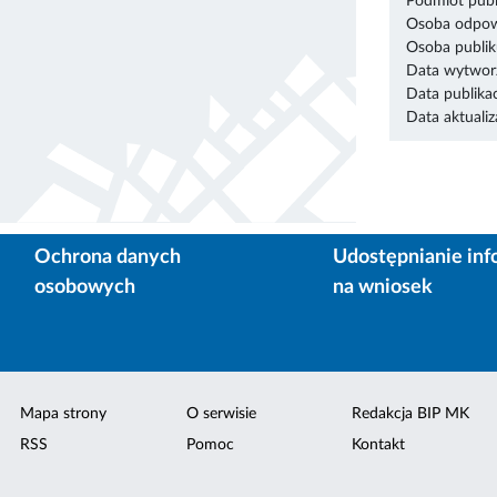
Podmiot publ
Osoba odpowi
Osoba publik
Data wytworz
Data publikac
Data aktualiza
Ochrona danych
Udostępnianie inf
osobowych
na wniosek
Mapa strony
O serwisie
Redakcja BIP MK
RSS
Pomoc
Kontakt