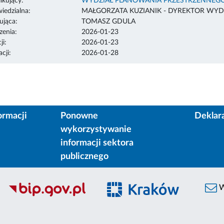
ikujący:
WYDZIAŁ PLANOWANIA PRZESTRZENNEG
edzialna:
MAŁGORZATA KUZIANIK - DYREKTOR WYD
ująca:
TOMASZ GDULA
enia:
2026-01-23
ji:
2026-01-23
cji:
2026-01-28
ormacji
Ponowne
Deklar
wykorzystywanie
informacji sektora
publicznego
W