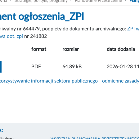
ówna
Strategie, polityki, programy
Planowanie Przestrzenne
Plan
nt ogłoszenia_ZPI
chiwalny nr 644479, podpięty do dokumentu archiwalnego:
ZPI w
a dot. zpi
nr 241882
format
rozmiar
data dodania
ZOBACZ ZAŁĄCZNIK
PDF
64.89 kB
2026-01-28 11
rzystywanie informacji sektora publicznego - odmienne zasad
: