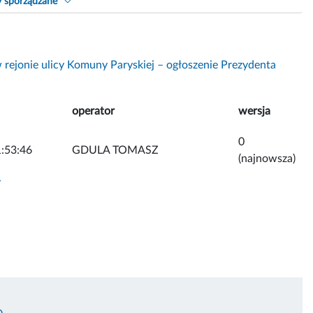
y sporządzane
 rejonie ulicy Komuny Paryskiej – ogłoszenie Prezydenta
operator
wersja
0
:53:46
GDULA TOMASZ
(najnowsza)
y