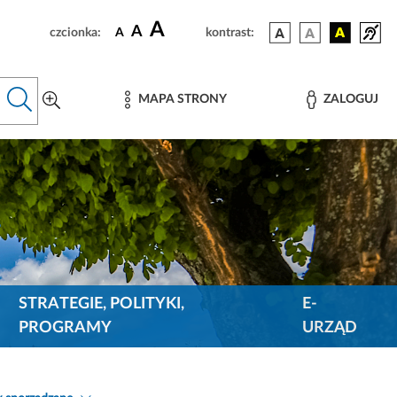
A
A
czcionka:
A
kontrast:
MAPA STRONY
ZALOGUJ
STRATEGIE, POLITYKI,
E-
PROGRAMY
URZĄD