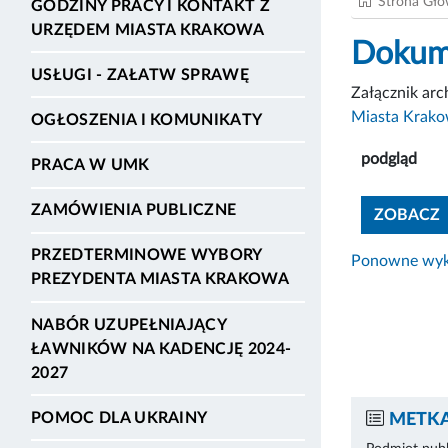
Strona Gł
GODZINY PRACY I KONTAKT Z
URZĘDEM MIASTA KRAKOWA
Dokume
USŁUGI - ZAŁATW SPRAWĘ
Załącznik ar
Miasta Krakow
OGŁOSZENIA I KOMUNIKATY
podgląd
PRACA W UMK
ZAMÓWIENIA PUBLICZNE
ZOBACZ
PRZEDTERMINOWE WYBORY
Ponowne wyko
PREZYDENTA MIASTA KRAKOWA
NABÓR UZUPEŁNIAJĄCY
ŁAWNIKÓW NA KADENCJĘ 2024-
2027
POMOC DLA UKRAINY
METKA