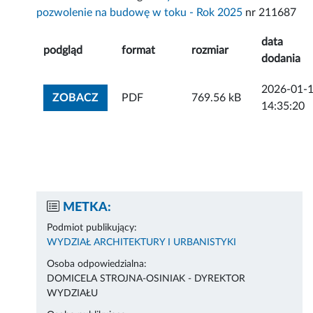
pozwolenie na budowę w toku - Rok 2025
nr 211687
data
podgląd
format
rozmiar
dodania
2026-01-
ZOBACZ ZAŁĄCZNIK
ZOBACZ
PDF
769.56 kB
14:35:20
METKA:
Podmiot publikujący:
WYDZIAŁ ARCHITEKTURY I URBANISTYKI
Osoba odpowiedzialna:
DOMICELA STROJNA-OSINIAK - DYREKTOR
WYDZIAŁU