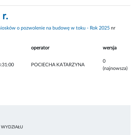
r.
osków o pozwolenie na budowę w toku - Rok 2025
nr
operator
wersja
0
:31:00
POCIECHA KATARZYNA
(najnowsza)
R WYDZIAŁU