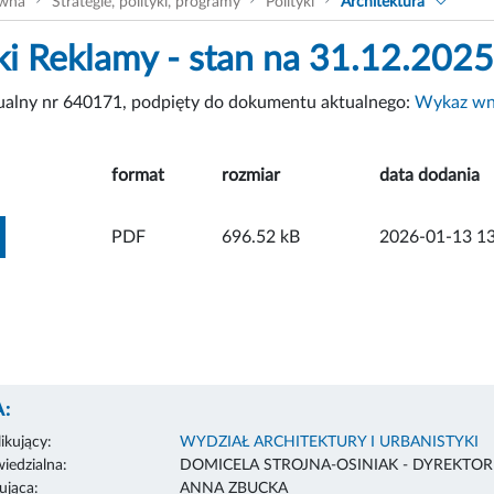
ówna
Strategie, polityki, programy
Polityki
Architektura
i Reklamy - stan na 31.12.2025 
tualny nr 640171, podpięty do dokumentu aktualnego:
Wykaz wni
format
rozmiar
data dodania
ZOBACZ ZAŁĄCZNIK
PDF
696.52 kB
2026-01-13 13
:
ikujący:
WYDZIAŁ ARCHITEKTURY I URBANISTYKI
edzialna:
DOMICELA STROJNA-OSINIAK - DYREKTO
ująca:
ANNA ZBUCKA