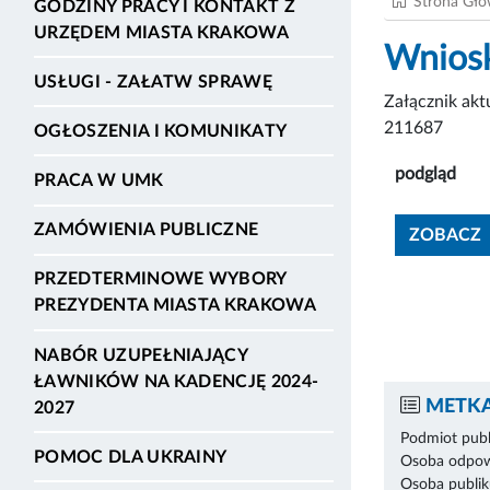
Strona Gł
GODZINY PRACY I KONTAKT Z
URZĘDEM MIASTA KRAKOWA
Wniosk
USŁUGI - ZAŁATW SPRAWĘ
Załącznik ak
211687
OGŁOSZENIA I KOMUNIKATY
podgląd
PRACA W UMK
ZAMÓWIENIA PUBLICZNE
ZOBACZ
PRZEDTERMINOWE WYBORY
PREZYDENTA MIASTA KRAKOWA
NABÓR UZUPEŁNIAJĄCY
ŁAWNIKÓW NA KADENCJĘ 2024-
METKA
2027
Podmiot publ
POMOC DLA UKRAINY
Osoba odpowi
Osoba publik