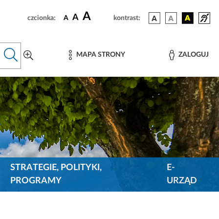
A
A
czcionka:
A
kontrast:
MAPA STRONY
ZALOGUJ
STRATEGIE, POLITYKI,
E-
PROGRAMY
URZĄD