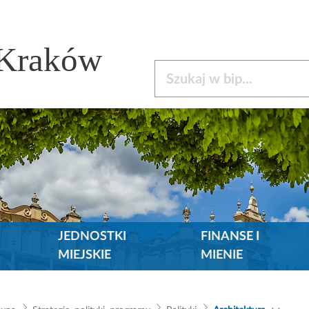
 Kraków
Szukaj w bip
JEDNOSTKI
FINANSE I
MIEJSKIE
MIENIE