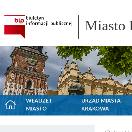
Miasto
WŁADZE I
URZĄD MIASTA
MIASTO
KRAKOWA